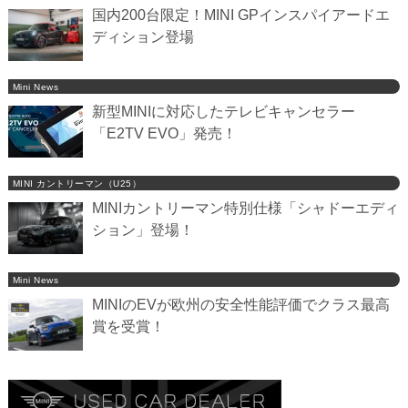
国内200台限定！MINI GPインスパイアードエ
ディション登場
Mini News
新型MINIに対応したテレビキャンセラー
「E2TV EVO」発売！
MINI カントリーマン（U25）
MINIカントリーマン特別仕様「シャドーエディ
ション」登場！
Mini News
MINIのEVが欧州の安全性能評価でクラス最高
賞を受賞！