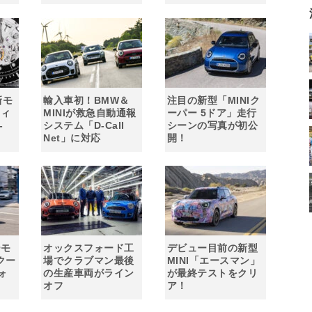
新モ
輸入車初！BMW＆
注目の新型「MINIク
ティ
MINIが救急自動通報
ーパー 5ドア」走行
-
システム「D-Call
シーンの写真が初公
Net」に対応
開！
ーモ
オックスフォード工
デビュー目前の新型
クー
場でクラブマン最後
MINI「エースマン」
ォ
の生産車両がライン
が最終テストをクリ
オフ
ア！