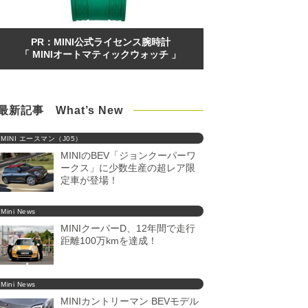
PR：MINI公式ライセンス腕時計
「 MINIオートマティックウォッチ 」
最新記事 What’s New
MINI エースマン（J05）
MINIのBEV「ジョンクーパーワ
ークス」に少数生産の超レア限
定車が登場！
Mini News
MINIクーパーD、12年間で走行
距離100万kmを達成！
Mini News
MINIカントリーマン BEVモデル