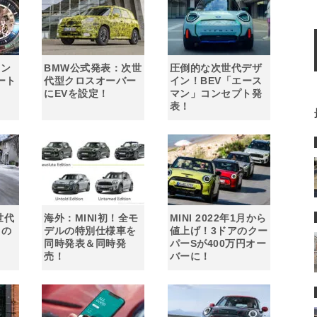
トン
BMW公式発表：次世
圧倒的な次世代デザ
ート
代型クロスオーバー
イン！BEV「エース
ッ
にEVを設定！
マン」コンセプト発
表！
世代
海外：MINI初！全モ
MINI 2022年1月から
」の
デルの特別仕様車を
値上げ！3ドアのクー
同時発表＆同時発
パーSが400万円オー
売！
バーに！