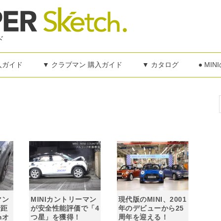
ド
購入ガイド
▼ クラブマン 購入ガイド
▼ カタログ
● MI
マン
MINIカントリーマン
現代版のMINI、2001
行距
が安全性能評価で「4
年のデビューから25
mオ
つ星」を獲得！
周年を迎える！