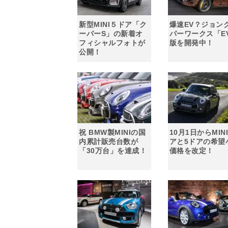
新型MINI５ドア「ク
爆速EV？ジョン
ーパーS」の新着オ
パーワークス「E
フィシャルフォトが
版を開発中！
公開！
祝 BMW製MINIの国
10月1日からMIN
内累計販売台数が
アと5ドアの希望
「30万台」を達成！
価格を改定！