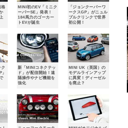
価格
MINI初のEV「ミニク
「ジョンクーパーワ
か
ーパーSE」発表！
ークスGP」がニュル
上
184馬力のゴーカー
ブルクリンクで世界
トEVが誕生
初公開！
ンク
新「MINIコネクテッ
MINI UK（英国）の
P」
ド」が配信開始！遠
モデルラインアップ
で
隔操作やナビ機能を
に異変！ディーゼル
強化
を廃止？