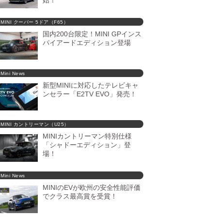
始！
MINI クーパー 5ドア（F65）
国内200台限定！MINI GPインス
パイアードエディション登場
Mini News
新型MINIに対応したテレビキャ
ンセラー「E2TV EVO」発売！
MINI カントリーマン（U25）
MINIカントリーマン特別仕様
「シャドーエディション」登
場！
Mini News
MINIのEVが欧州の安全性能評価
でクラス最高賞を受賞！