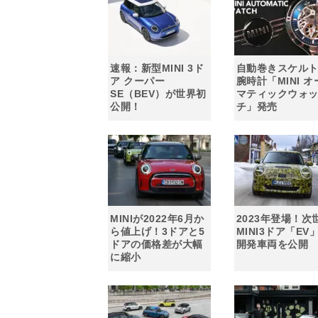
速報：新型MINI 3ド
自動巻きスケル
ア クーパー
腕時計「MINI オ
SE（BEV）が世界初
マティックウォ
公開！
チ」発売
MINIが2022年6月か
2023年登場！次
ら値上げ！3ドアと5
MINI3ドア「EV
ドアの価格差が大幅
開発車両を公開
に縮小