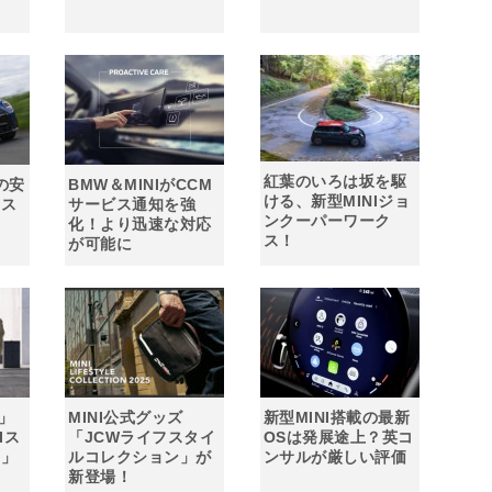
紅葉のいろは坂を駆
の安
BMW＆MINIがCCM
ける、新型MINIジョ
ラス
サービス通知を強
ンクーパーワーク
化！より迅速な対応
ス！
が可能に
回」
MINI公式グッズ
新型MINI搭載の最新
Iス
「JCWライフスタイ
OSは発展途上？英コ
ン」
ルコレクション」が
ンサルが厳しい評価
新登場！