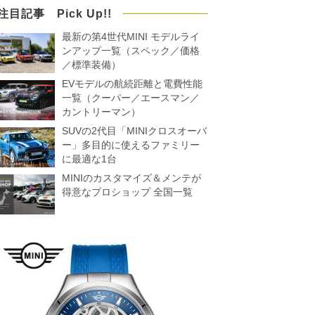
注目記事 Pick Up!!
最新の第4世代MINI モデルライ
ンアップ一覧（スペック／価格
／標準装備）
EVモデルの航続距離と電費性能
一覧（クーパー／エースマン／
カントリーマン）
SUVの2代目「MINIクロスオーバ
ー」多目的に使えるファミリー
に最適な1台
MINIのカスタマイズ＆メンテが
得意なプロショップ 全国一覧