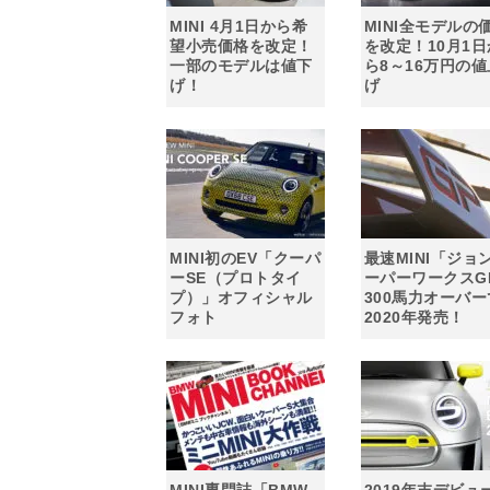
MINI 4月1日から希
MINI全モデルの
望小売価格を改定！
を改定！10月1日
一部のモデルは値下
ら8～16万円の値
げ！
げ
MINI初のEV「クーパ
最速MINI「ジョ
ーSE（プロトタイ
ーパーワークスG
プ）」オフィシャル
300馬力オーバー
フォト
2020年発売！