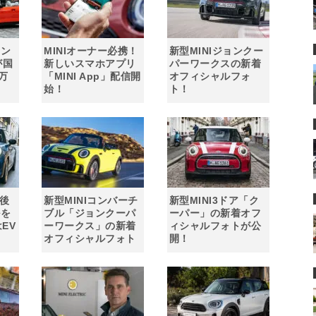
ェン
MINIオーナー必携！
新型MINIジョンクー
が国
新しいスマホアプリ
パーワークスの新着
万
「MINI App」配信開
オフィシャルフォ
始！
ト！
最後
新型MINIコンバーチ
新型MINI3ドア「ク
ルを
ブル「ジョンクーパ
ーパー」の新着オフ
EV
ーワークス」の新着
ィシャルフォトが公
オフィシャルフォト
開！