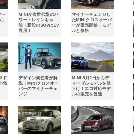
クー
MINIが次世代型のパ
マイナーチェンジし
V」
ワートレインを示
たMINIクロスオーバ
唆！新設のSUVはEV
ーが販売開始！モデ
専用！
ルと価格
I3ド
デザイン責任者が解
MINI 5月2日からデ
小売
説！MINIクロスオー
ィーゼルモデルを値
バーのマイナーチェ
下げ！エコ対応モデ
ンジ
ルの販売を促進