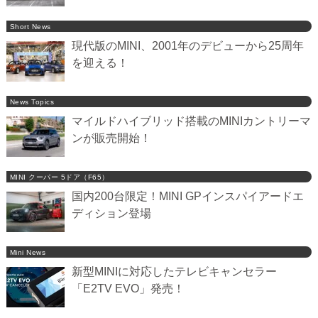
Short News
現代版のMINI、2001年のデビューから25周年
を迎える！
News Topics
マイルドハイブリッド搭載のMINIカントリーマ
ンが販売開始！
MINI クーパー 5ドア（F65）
国内200台限定！MINI GPインスパイアードエ
ディション登場
Mini News
新型MINIに対応したテレビキャンセラー
「E2TV EVO」発売！