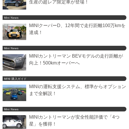
生産の超レア限定車が登場！
Mini News
MINIクーパーD、12年間で走行距離100万kmを
達成！
Mini News
MINIカントリーマン BEVモデルの走行距離が
向上！500kmオーバーへ
MINI 購入ガイド
MINIの運転支援システム、標準からオプション
まで全解説！
Mini News
MINIカントリーマンが安全性能評価で「4つ
星」を獲得！