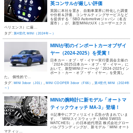
英コンサルが厳しい評価
英国に本社を置き、自動車業界に特化した調査
や分析＆評価、コンサルティングサービスなど
を提供する「SBD Automotiveジャパン（名古
屋市）」が、新型MINIのUX（ユーザーエクス
ペリエンス）に厳…
タグ:
第4世代 MINI（2024年～）
MINIが初のインポートカーオブザイ
ヤー（2024-2025）を受賞！
日本カー・オブ・ザ・イヤー実行委員会主催の
「2024-2025日本カー・オブ・ザ・イヤー」に
おいて、新型MINIクーパーが「2024-2025イン
ポート・カー・オブ・ザ・イヤー」を受賞し
た。 個性的で…
タグ:
,
,
MINI 3door（J01）
MINI COOPER 3door（F66）
第4世代 MINI（2024年
～）
MINIの腕時計に新モデル「オートマ
ティックウォッチ MA-3」登場！
※記事中にアフィリエイト広告が含まれていま
す。 「MINIスイスウォッチ（MINI SWISS
WATCHES）」の日本総代理店 株式会社グロー
バルブランディングが、新モデル「MINI オート
マティッ…