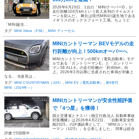
2026年6月20日、1台の「MINIクーパーD」が
走行距離100万kmという前人未到のマイルスト
ーンを刻んだ。 舞台は現代MINIの誕生地である
イギリスのオックスフォード工場。ちょうど
「MINI誕生…
タグ:
,
MINI 3door（F56）
MINI ディーゼル
MINIカントリーマン BEVモデルの走
行距離が向上！500kmオーバーへ
MINIカントリーマンのBEV（電気自動車）モデ
ルである「カントリーマンE」と「カントリー
マンSE ALL4」の走行距離が「約40km」向
上。2026年3月以降に生産された車両が対象と
なる。 当改良は…
タグ:
,
,
MINI COUNTRYMAN（U25）
MINI EV（電気自動車）
第4世代
MINI（2024年～）
MINIカントリーマンが安全性能評価
で「4つ星」を獲得！
国土交通省とナスバ（独立行政法人 自動車事故
対策機構）は2026年4月22日、「自動車安全性
能2025」の評価結果として、「MINIカントリ
ーマン（U25）」を公表しました。 同車は総合
評価で5段階中…