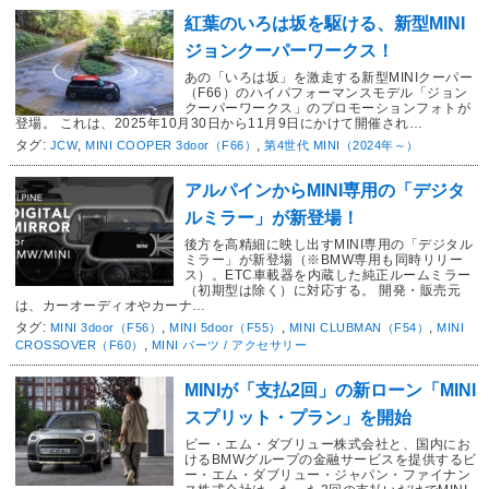
紅葉のいろは坂を駆ける、新型MINI
ジョンクーパーワークス！
あの「いろは坂」を激走する新型MINIクーパー
（F66）のハイパフォーマンスモデル「ジョン
クーパーワークス」のプロモーションフォトが
登場。 これは、2025年10月30日から11月9日にかけて開催され…
タグ:
,
,
JCW
MINI COOPER 3door（F66）
第4世代 MINI（2024年～）
アルパインからMINI専用の「デジタ
ルミラー」が新登場！
後方を高精細に映し出すMINI専用の「デジタル
ミラー」が新登場（※BMW専用も同時リリー
ス）。ETC車載器を内蔵した純正ルームミラー
（初期型は除く）に対応する。 開発・販売元
は、カーオーディオやカーナ…
タグ:
,
,
,
MINI 3door（F56）
MINI 5door（F55）
MINI CLUBMAN（F54）
MINI
,
CROSSOVER（F60）
MINI パーツ / アクセサリー
MINIが「支払2回」の新ローン「MINI
スプリット・プラン」を開始
ビー・エム・ダブリュー株式会社と、国内にお
けるBMWグループの金融サービスを提供するビ
ー・エム・ダブリュー・ジャパン・ファイナン