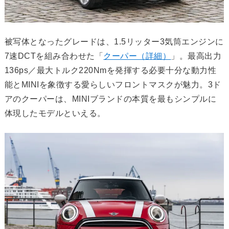
被写体となったグレードは、1.5リッター3気筒エンジンに
7速DCTを組み合わせた「
クーパー（詳細）
」。最高出力
136ps／最大トルク220Nmを発揮する必要十分な動力性
能とMINIを象徴する愛らしいフロントマスクが魅力。3ド
アのクーパーは、MINIブランドの本質を最もシンプルに
体現したモデルといえる。