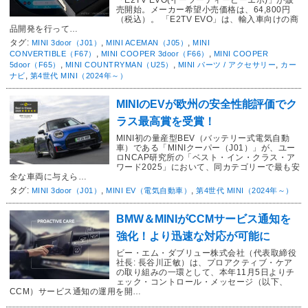
「E2TV EVO(イーツーティービーエボ)」が販
売開始。メーカー希望小売価格は、64,800円
（税込）。 「E2TV EVO」は、輸入車向けの商
品開発を行って…
タグ:
,
,
MINI 3door（J01）
MINI ACEMAN（J05）
MINI
,
,
CONVERTIBLE（F67）
MINI COOPER 3door（F66）
MINI COOPER
,
,
,
5door（F65）
MINI COUNTRYMAN（U25）
MINI パーツ / アクセサリー
カー
,
ナビ
第4世代 MINI（2024年～）
MINIのEVが欧州の安全性能評価でク
ラス最高賞を受賞！
MINI初の量産型BEV（バッテリー式電気自動
車）である「MINIクーパー（J01）」が、ユー
ロNCAP研究所の「ベスト・イン・クラス・ア
ワード2025」において、同カテゴリーで最も安
全な車両に与えら…
タグ:
,
,
MINI 3door（J01）
MINI EV（電気自動車）
第4世代 MINI（2024年～）
BMW＆MINIがCCMサービス通知を
強化！より迅速な対応が可能に
ビー・エム・ダブリュー株式会社（代表取締役
社長: 長谷川正敏）は、プロアクティブ・ケア
の取り組みの一環として、本年11月5日よりチ
ェック・コントロール・メッセージ（以下、
CCM）サービス通知の運用を開…