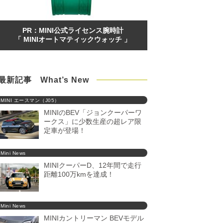
PR：MINI公式ライセンス腕時計
「 MINIオートマティックウォッチ 」
最新記事 What’s New
MINI エースマン（J05）
MINIのBEV「ジョンクーパーワ
ークス」に少数生産の超レア限
定車が登場！
Mini News
MINIクーパーD、12年間で走行
距離100万kmを達成！
Mini News
MINIカントリーマン BEVモデル