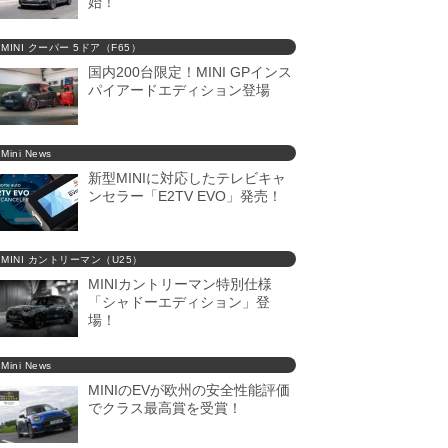
始！
MINI クーパー 5ドア（F65）
国内200台限定！MINI GPインス
パイアードエディション登場
Mini News
新型MINIに対応したテレビキャ
ンセラー「E2TV EVO」発売！
MINI カントリーマン（U25）
MINIカントリーマン特別仕様
「シャドーエディション」登
場！
Mini News
MINIのEVが欧州の安全性能評価
でクラス最高賞を受賞！