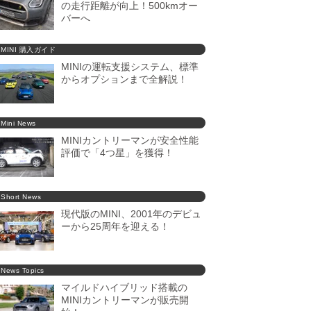
の走行距離が向上！500kmオー
バーへ
MINI 購入ガイド
MINIの運転支援システム、標準
からオプションまで全解説！
Mini News
MINIカントリーマンが安全性能
評価で「4つ星」を獲得！
Short News
現代版のMINI、2001年のデビュ
ーから25周年を迎える！
News Topics
マイルドハイブリッド搭載の
MINIカントリーマンが販売開