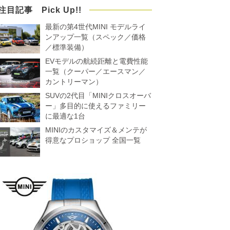
注目記事 Pick Up!!
最新の第4世代MINI モデルライ
ンアップ一覧（スペック／価格
／標準装備）
EVモデルの航続距離と電費性能
一覧（クーパー／エースマン／
カントリーマン）
SUVの2代目「MINIクロスオーバ
ー」多目的に使えるファミリー
に最適な1台
MINIのカスタマイズ＆メンテが
得意なプロショップ 全国一覧