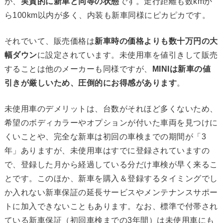
が、
実質的に新車と同等の状態
です。走行距離も数kmか
ら100km以内が多く、内装も新車同様にピカピカです。
それでいて、販売価格は
新車時の価格よりも数十万円の大
幅ダウン
に設定されています。未使用車を値引きして販売
することは他のメーカーも同様ですが、
MINIは新車の値
引きが厳しいため、圧倒的にお得感があります
。
未使用車のデメリットは、台数がそれほど多くないため、
希望のボディカラーやオプションが付いた車両を見つけに
くいことや、完全な新車は初回の車検までの期間が「3
年」ありますが、未使用車はすでに登録されていますの
で、登録した月から経過している分だけ車検が早く来るこ
とです。このほか、新車を購入＆登録するタイミングでし
か入れない新車保証の延長サービスやメンテナンスサポー
トに加入できないこともあります。なお、標準で付帯され
ている新車保証（初回車検までの3年間）は未使用車にも