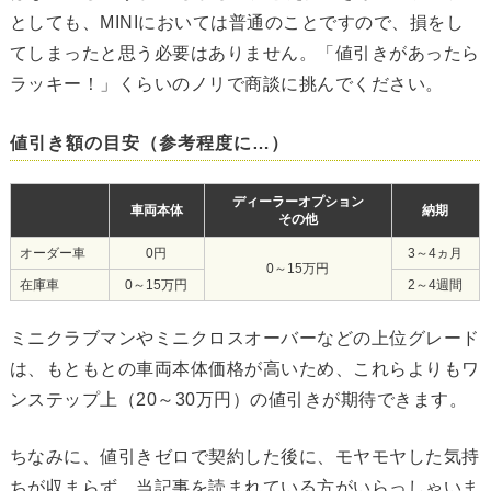
としても、MINIにおいては普通のことですので、損をし
てしまったと思う必要はありません。「値引きがあったら
ラッキー！」くらいのノリで商談に挑んでください。
値引き額の目安（参考程度に…）
ディーラーオプション
車両本体
納期
その他
オーダー車
0円
3～4ヵ月
0～15万円
在庫車
0～15万円
2～4週間
ミニクラブマンやミニクロスオーバーなどの上位グレード
は、もともとの車両本体価格が高いため、これらよりもワ
ンステップ上（20～30万円）の値引きが期待できます。
ちなみに、値引きゼロで契約した後に、モヤモヤした気持
ちが収まらず、当記事を読まれている方がいらっしゃいま