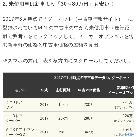
2. 未使用車は新車より「30～80万円」も安い！
2017年6月時点で「グーネット（中古車情報サイト）」に
登録されているMINIの中古車の中から未使用車（走行距
離で判断）をピックアップして、メーカーオプションを含
む新車時の価格と中古車価格の差額を算出。
※スマホの方は、表を横方向にスクロールしてください。
2017年6月時点の中古車データ by グーネット
新車時の価
モデル
年式
走行距離
中古本体価格
メーカーオプショ
ミニ3ドア
271万
2017
15km
230万
ワン
（オプション27万
ミニ3ドア
326万
2017
20km
286万
クーパー
（オプション40万
ミニ3ドア セブン
354万
2017
6km
363万
クーパーSD
（
人気の特別仕様