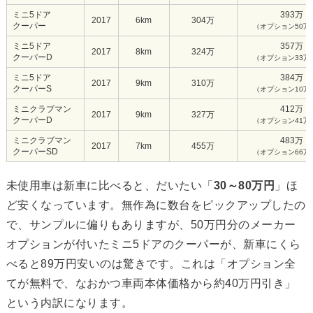
ミニ5ドア
393万
2017
6km
304万
クーパー
（オプション50万
ミニ5ドア
357万
2017
8km
324万
クーパーD
（オプション33万
ミニ5ドア
384万
2017
9km
310万
クーパーS
（オプション10万
ミニクラブマン
412万
2017
9km
327万
クーパーD
（オプション41万
ミニクラブマン
483万
2017
7km
455万
クーパーSD
（オプション66万
未使用車は新車に比べると、だいたい「
30～80万円
」ほ
ど安くなっています。無作為に数台をピックアップしたの
で、サンプルに偏りもありますが、50万円分のメーカー
オプションが付いたミニ5ドアのクーパーが、新車にくら
べると89万円安いのは驚きです。これは「オプション全
てが無料で、なおかつ車両本体価格から約40万円引き」
という内訳になります。