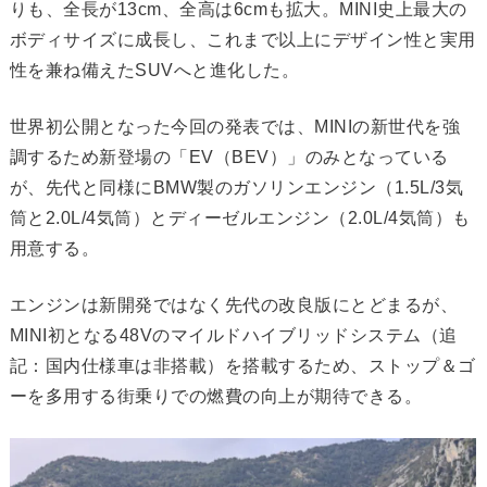
りも、全長が13cm、全高は6cmも拡大。MINI史上最大の
ボディサイズに成長し、これまで以上にデザイン性と実用
性を兼ね備えたSUVへと進化した。
世界初公開となった今回の発表では、MINIの新世代を強
調するため新登場の「EV（BEV）」のみとなっている
が、先代と同様にBMW製のガソリンエンジン（1.5L/3気
筒と2.0L/4気筒）とディーゼルエンジン（2.0L/4気筒）も
用意する。
エンジンは新開発ではなく先代の改良版にとどまるが、
MINI初となる48Vのマイルドハイブリッドシステム（追
記：国内仕様車は非搭載）を搭載するため、ストップ＆ゴ
ーを多用する街乗りでの燃費の向上が期待できる。