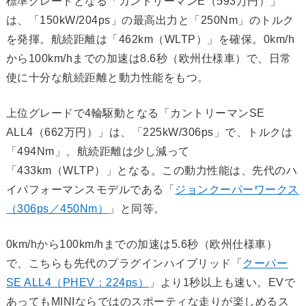
標準グレードとなる「カントリーマンE（593万円）」
は、「150kW/204ps」の最高出力と「250Nm」のトルク
を発揮。航続距離は「462km（WLTP）」を確保。0km/h
から100km/hまでの加速は8.6秒（欧州仕様車）で、日常
使に十分な航続距離と動力性能をもつ。
上位グレードで4輪駆動となる「カントリーマンSE
ALL4（662万円）」は、「225kW/306ps」で、トルクは
「494Nm」、航続距離は少し減って
「433km（WLTP）」となる。この動力性能は、先代のハ
イパフォーマンスモデルである「
ジョンクーパーワークス
（306ps／450Nm）
」と同等。
0km/hから100km/hまでの加速は5.6秒（欧州仕様車）
で、こちらも先代のプラグインハイブリッド「
クーパー
SE ALL4（PHEV：224ps）
」より1秒以上も速い。EVで
あってもMINIならではのスポーティな走りが楽しめるス