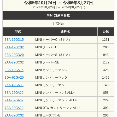
令和5年10月24日 ～ 令和6年8月27日
（2023年10月24日 ～ 2024年8月27日）
MINI 対象車台数
7,724台
型式
通称名
台数
3BA-12GD15
MINI クーパーC（3ドア）
1231
ZAA-12GC32
MINI クーパーE
280
3BA-22GD20
MINI クーパーS（3ドア）
943
ZAA-22GC32
MINI クーパーSE
1132
3BA-12GA15
MINI カントリーマンC
428
3DA-62GA20
MINI カントリーマンD
1469
ZAA-42GA33
MINI カントリーマンE
148
3BA-22GA20
MINI カントリーマンS ALL4
858
ZAA-52GA67
MINI カントリーマンSE ALL4
229
7BA-32GA20
MINI JCW カントリーマン ALL4
393
ZAA-32GC32
MINI エースマンE
206