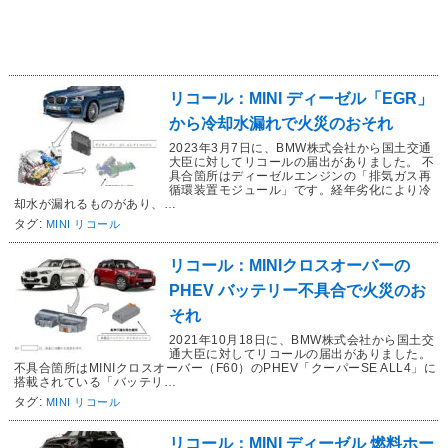
リコール：MINI ディーゼル「EGR」
から冷却水漏れで火災のおそれ
2023年3月7日に、BMW株式会社から国土交通
大臣に対してリコールの届出がありました。 不
具合箇所はディーゼルエンジンの「排気ガス再
循環装置モジュール」です。経年劣化により冷
却水が漏れるものがあり、…
タグ:
MINI リコール
リコール：MINIクロスオーバーの
PHEV バッテリー不具合で火災のお
それ
2021年10月18日に、BMW株式会社から国土交
通大臣に対してリコールの届出がありました。
不具合箇所はMINIクロスオーバー（F60）のPHEV「クーパーSE ALL4」に
搭載されている「バッテリ…
タグ:
MINI リコール
リコール：MINI ディーゼル 燃料ホー