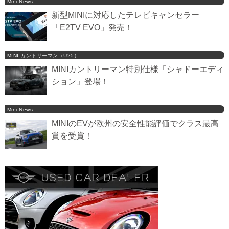
Mini News
新型MINIに対応したテレビキャンセラー
「E2TV EVO」発売！
MINI カントリーマン（U25）
MINIカントリーマン特別仕様「シャドーエディ
ション」登場！
Mini News
MINIのEVが欧州の安全性能評価でクラス最高
賞を受賞！