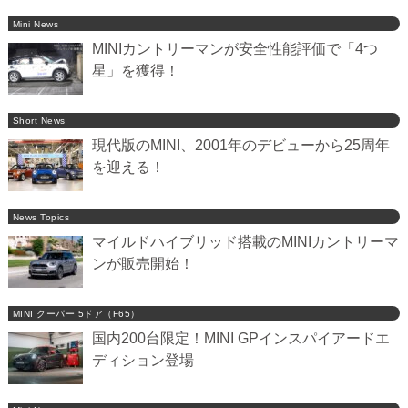
Mini News
MINIカントリーマンが安全性能評価で「4つ
星」を獲得！
Short News
現代版のMINI、2001年のデビューから25周年
を迎える！
News Topics
マイルドハイブリッド搭載のMINIカントリーマ
ンが販売開始！
MINI クーパー 5ドア（F65）
国内200台限定！MINI GPインスパイアードエ
ディション登場