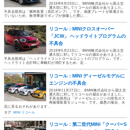
2019年9月25日に、BMW株式会社から国土交
通大臣に対してリコールの届出がありました。
不具合箇所は「燃料装置（高圧ポンプ）」です。保護プレートが装着され
ていないため、衝突事故でポンプが損傷した際に…
リコール：MINIクロスオーバー
「JCW」 ヘッドライトプログラムの
不具合
2019年5月21日に、BMW株式会社から国土交
通大臣に対してリコールの届出がありました。
不具合箇所は「ヘッドライトコントロールユニットのプログラム」です。
ヘッドライト点灯時に車幅灯が消灯するため、定…
リコール：MINI ディーゼルモデルに
エンジンの不具合
2018年11月27日に、BMW株式会社から国土交
通大臣に対してリコールの届出がありました。
不具合箇所は「ディーゼルエンジンの排気ガス
再循環装置モジュール」です。最悪の場合、火
災に至るおそれがあります…
タグ:
MINI リコール
リコール：第二世代MINI「クーパーS