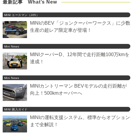
最新記事 What’s New
MINI エースマン（J05）
MINIのBEV「ジョンクーパーワークス」に少数
生産の超レア限定車が登場！
Mini News
MINIクーパーD、12年間で走行距離100万kmを
達成！
Mini News
MINIカントリーマン BEVモデルの走行距離が
向上！500kmオーバーへ
MINI 購入ガイド
MINIの運転支援システム、標準からオプション
まで全解説！